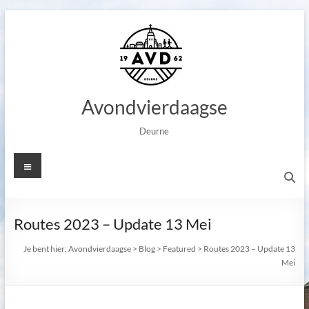
Ga
naar
de
inhoud
Avondvierdaagse
Deurne
Menu
Routes 2023 – Update 13 Mei
Je bent hier:
Avondvierdaagse
>
Blog
>
Featured
>
Routes 2023 – Update 13
Mei