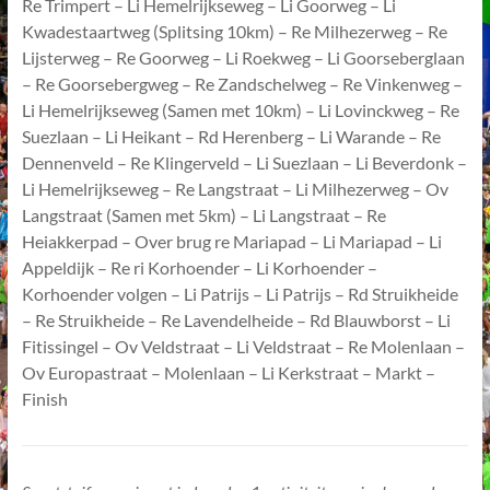
Re Trimpert – Li Hemelrijkseweg – Li Goorweg – Li
Kwadestaartweg (Splitsing 10km) – Re Milhezerweg – Re
Lijsterweg – Re Goorweg – Li Roekweg – Li Goorseberglaan
– Re Goorsebergweg – Re Zandschelweg – Re Vinkenweg –
Li Hemelrijkseweg (Samen met 10km) – Li Lovinckweg – Re
Suezlaan – Li Heikant – Rd Herenberg – Li Warande – Re
Dennenveld – Re Klingerveld – Li Suezlaan – Li Beverdonk –
Li Hemelrijkseweg – Re Langstraat – Li Milhezerweg – Ov
Langstraat (Samen met 5km) – Li Langstraat – Re
Heiakkerpad – Over brug re Mariapad – Li Mariapad – Li
Appeldijk – Re ri Korhoender – Li Korhoender –
Korhoender volgen – Li Patrijs – Li Patrijs – Rd Struikheide
– Re Struikheide – Re Lavendelheide – Rd Blauwborst – Li
Fitissingel – Ov Veldstraat – Li Veldstraat – Re Molenlaan –
Ov Europastraat – Molenlaan – Li Kerkstraat – Markt –
Finish