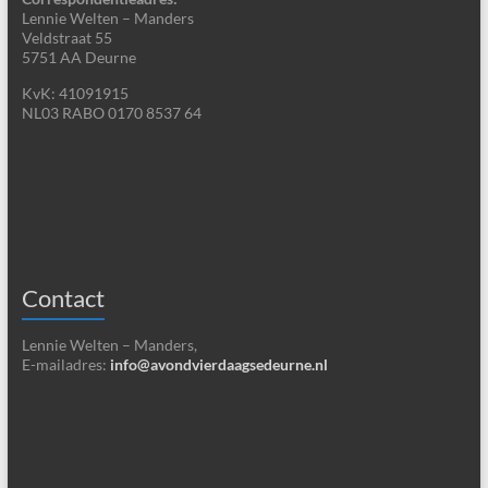
Lennie Welten – Manders
Veldstraat 55
5751 AA Deurne
KvK: 41091915
NL03 RABO 0170 8537 64
Contact
Lennie Welten – Manders,
E-mailadres:
info@avondvierdaagsedeurne.nl