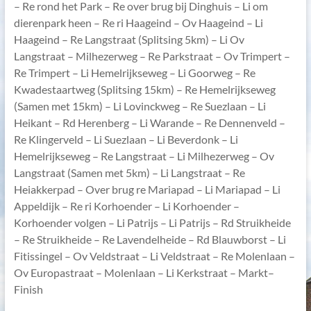
– Re rond het Park – Re over brug bij Dinghuis – Li om
dierenpark heen – Re ri Haageind – Ov Haageind – Li
Haageind – Re Langstraat (Splitsing 5km) – Li Ov
Langstraat – Milhezerweg – Re Parkstraat – Ov Trimpert –
Re Trimpert – Li Hemelrijkseweg – Li Goorweg – Re
Kwadestaartweg (Splitsing 15km) – Re Hemelrijkseweg
(Samen met 15km) – Li Lovinckweg – Re Suezlaan – Li
Heikant – Rd Herenberg – Li Warande – Re Dennenveld –
Re Klingerveld – Li Suezlaan – Li Beverdonk – Li
Hemelrijkseweg – Re Langstraat – Li Milhezerweg – Ov
Langstraat (Samen met 5km) – Li Langstraat – Re
Heiakkerpad – Over brug re Mariapad – Li Mariapad – Li
Appeldijk – Re ri Korhoender – Li Korhoender –
Korhoender volgen – Li Patrijs – Li Patrijs – Rd Struikheide
– Re Struikheide – Re Lavendelheide – Rd Blauwborst – Li
Fitissingel – Ov Veldstraat – Li Veldstraat – Re Molenlaan –
Ov Europastraat – Molenlaan – Li Kerkstraat – Markt–
Finish