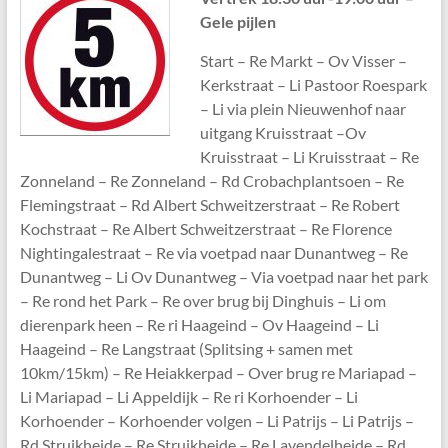
Gele pijlen
Start – Re Markt – Ov Visser –
Kerkstraat – Li Pastoor Roespark
– Li via plein Nieuwenhof naar
uitgang Kruisstraat –Ov
Kruisstraat – Li Kruisstraat – Re
Zonneland – Re Zonneland – Rd Crobachplantsoen – Re
Flemingstraat – Rd Albert Schweitzerstraat – Re Robert
Kochstraat – Re Albert Schweitzerstraat – Re Florence
Nightingalestraat – Re via voetpad naar Dunantweg – Re
Dunantweg – Li Ov Dunantweg – Via voetpad naar het park
– Re rond het Park – Re over brug bij Dinghuis – Li om
dierenpark heen – Re ri Haageind – Ov Haageind – Li
Haageind – Re Langstraat (Splitsing + samen met
10km/15km) – Re Heiakkerpad – Over brug re Mariapad –
Li Mariapad – Li Appeldijk – Re ri Korhoender – Li
Korhoender – Korhoender volgen – Li Patrijs – Li Patrijs –
Rd Struikheide – Re Struikheide – Re Lavendelheide – Rd