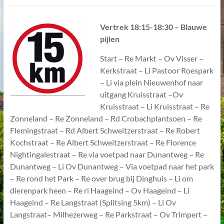
V
ertrek 18:15-18:30 – Blauwe
pijlen
Start – Re Markt – Ov Visser –
Kerkstraat – Li Pastoor Roespark
– Li via plein Nieuwenhof naar
uitgang Kruisstraat –Ov
Kruisstraat – Li Kruisstraat – Re
Zonneland – Re Zonneland – Rd Crobachplantsoen – Re
Flemingstraat – Rd Albert Schweitzerstraat – Re Robert
Kochstraat – Re Albert Schweitzerstraat – Re Florence
Nightingalestraat – Re via voetpad naar Dunantweg – Re
Dunantweg – Li Ov Dunantweg – Via voetpad naar het park
– Re rond het Park – Re over brug bij Dinghuis – Li om
dierenpark heen – Re ri Haageind – Ov Haageind – Li
Haageind – Re Langstraat (Splitsing 5km) – Li Ov
Langstraat– Milhezerweg – Re Parkstraat – Ov Trimpert –