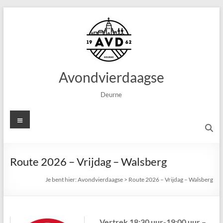
Ga
naar
de
inhoud
Avondvierdaagse
Deurne
Menu
Route 2026 – Vrijdag – Walsberg
Je bent hier:
Avondvierdaagse
>
Route 2026 – Vrijdag – Walsberg
Vertrek 18:30 uur-19:00 uur –