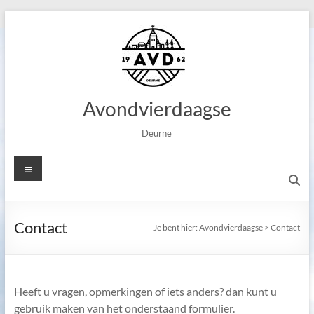
Ga
naar
de
inhoud
Avondvierdaagse
Deurne
Menu
Contact
Je bent hier:
Avondvierdaagse
>
Contact
Heeft u vragen, opmerkingen of iets anders? dan kunt u
gebruik maken van het onderstaand formulier.