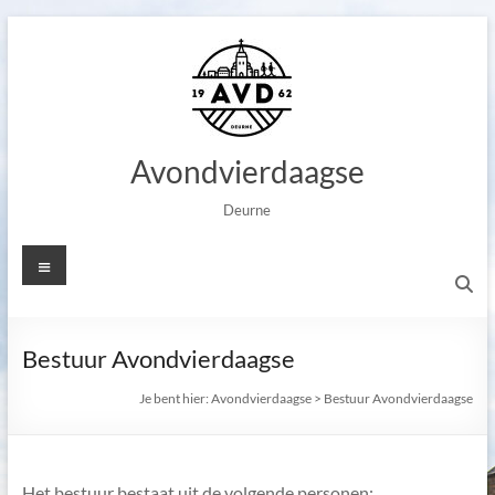
Ga
naar
de
inhoud
Avondvierdaagse
Deurne
Menu
Bestuur Avondvierdaagse
Je bent hier:
Avondvierdaagse
>
Bestuur Avondvierdaagse
Het bestuur bestaat uit de volgende personen: