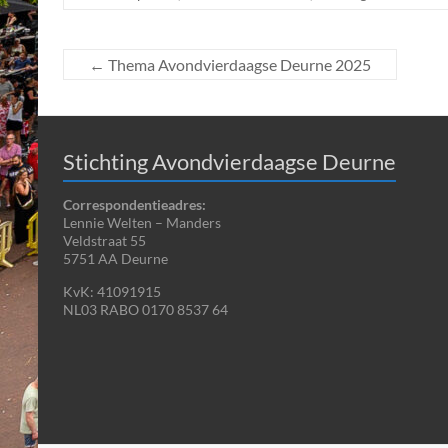
←
Thema Avondvierdaagse Deurne 2025
Stichting Avondvierdaagse Deurne
Correspondentieadres:
Lennie Welten – Manders
Veldstraat 55
5751 AA Deurne
KvK: 41091915
NL03 RABO 0170 8537 64