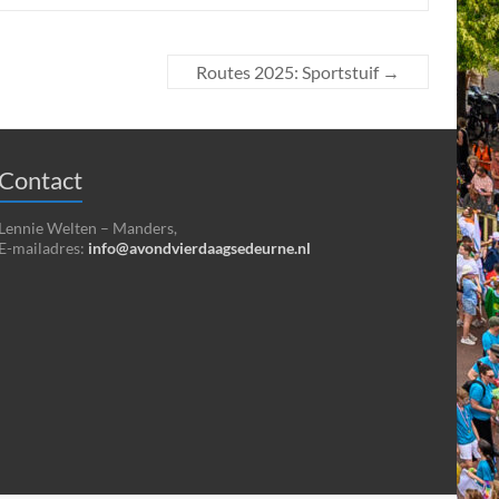
Routes 2025: Sportstuif
→
Contact
Lennie Welten – Manders,
E-mailadres:
info@avondvierdaagsedeurne.nl