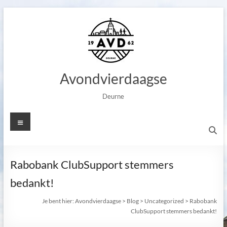
Ga
naar
de
inhoud
Avondvierdaagse
Deurne
Menu
Rabobank ClubSupport stemmers
bedankt!
Je bent hier:
Avondvierdaagse
>
Blog
>
Uncategorized
>
Rabobank
ClubSupport stemmers bedankt!