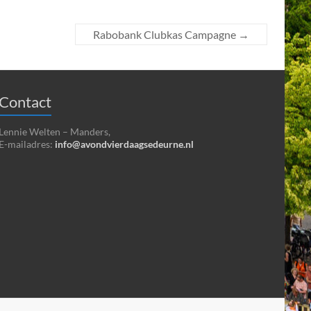
Rabobank Clubkas Campagne
→
Contact
Lennie Welten – Manders,
E-mailadres:
info@avondvierdaagsedeurne.nl