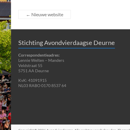
←
Nieuwe website
Stichting Avondvierdaagse Deurne
Correspondentieadres:
Lennie Welten – Manders
Veldstraat 55
5751 AA Deurne
KvK: 41091915
NL03 RABO 0170 8537 64