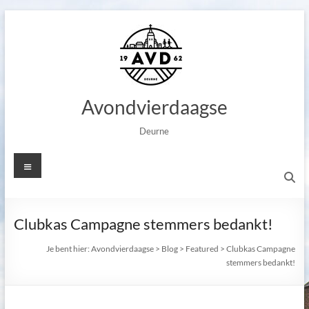
Ga
naar
de
inhoud
Avondvierdaagse
Deurne
Menu
Clubkas Campagne stemmers bedankt!
Je bent hier:
Avondvierdaagse
>
Blog
>
Featured
>
Clubkas Campagne
stemmers bedankt!