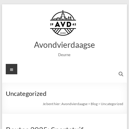
Ga
naar
de
inhoud
Avondvierdaagse
Deurne
Menu
Uncategorized
Je bent hier:
Avondvierdaagse
>
Blog
>
Uncategorized