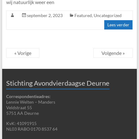
wij natuurlijk weer een
september 2, 2023
Featured
,
Uncategorized
Lees verder
« Vorige
Volgende »
Stichting Avondvierdaagse Deurne
Correspondentieadres:
Lennie Welten – Manders
Veldstraat 55
5751 AA Deurne
KvK: 41091915
NL03 RABO 0170 8537 64