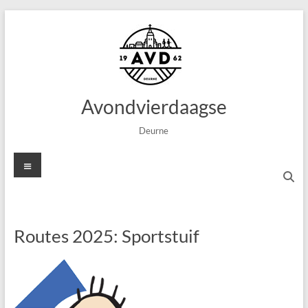
Ga
naar
de
inhoud
Avondvierdaagse
Deurne
Menu
Routes 2025: Sportstuif