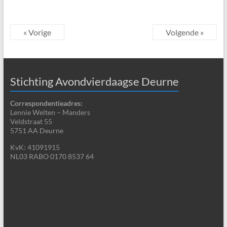
« Vorige
Volgende »
Stichting Avondvierdaagse Deurne
Correspondentieadres:
Lennie Welten – Manders
Veldstraat 55
5751 AA Deurne
KvK: 41091915
NL03 RABO 0170 8537 64