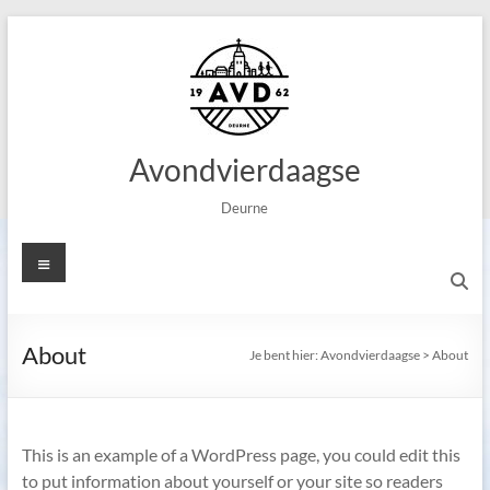
Ga
naar
de
inhoud
Avondvierdaagse
Deurne
Menu
About
Je bent hier:
Avondvierdaagse
>
About
This is an example of a WordPress page, you could edit this
to put information about yourself or your site so readers