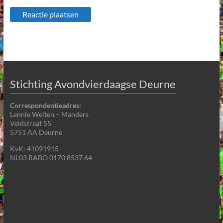
Stichting Avondvierdaagse Deurne
Correspondentieadres:
Lennie Welten – Manders
Veldstraat 55
5751 AA Deurne
KvK: 41091915
NL03 RABO 0170 8537 64