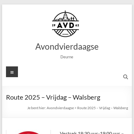
Ga
naar
de
inhoud
Avondvierdaagse
Deurne
Menu
Route 2025 – Vrijdag – Walsberg
Je bent hier:
Avondvierdaagse
>
Route 2025 – Vrijdag – Walsberg
Vertrek 18:30 uur-19:00 uur –