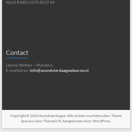
NL03 RABO 0170 8537 64
Contact
Lennie Welten – Manders,
E-mailadres:
info@avondvierdaagsedeurne.nl
Copyright © 2026
Avondvierdaagse
. Alle rechten voorbehouden. Thema
Spacious
door ThemeGrill. Aangedreven door:
WordPress
.