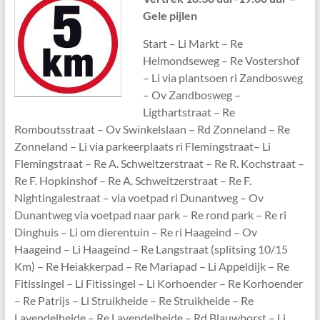
Gele pijlen
Start – Li Markt – Re
Helmondseweg – Re Vostershof
– Li via plantsoen ri Zandbosweg
– Ov Zandbosweg –
Ligthartstraat – Re
Romboutsstraat – Ov Swinkelslaan – Rd Zonneland – Re
Zonneland – Li via parkeerplaats ri Flemingstraat– Li
Flemingstraat – Re A. Schweitzerstraat – Re R. Kochstraat –
Re F. Hopkinshof – Re A. Schweitzerstraat – Re F.
Nightingalestraat – via voetpad ri Dunantweg – Ov
Dunantweg via voetpad naar park – Re rond park – Re ri
Dinghuis – Li om dierentuin – Re ri Haageind – Ov
Haageind – Li Haageind – Re Langstraat (splitsing 10/15
Km) – Re Heiakkerpad – Re Mariapad – Li Appeldijk – Re
Fitissingel – Li Fitissingel – Li Korhoender – Re Korhoender
– Re Patrijs – Li Struikheide – Re Struikheide – Re
Lavendelheide – Re Lavendelheide – Rd Blauwborst – Li