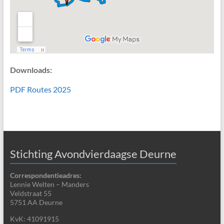
Downloads:
PDF Routes 2025
Stichting Avondvierdaagse Deurne
Correspondentieadres:
Lennie Welten – Manders
Veldstraat 55
5751 AA Deurne
KvK: 41091915