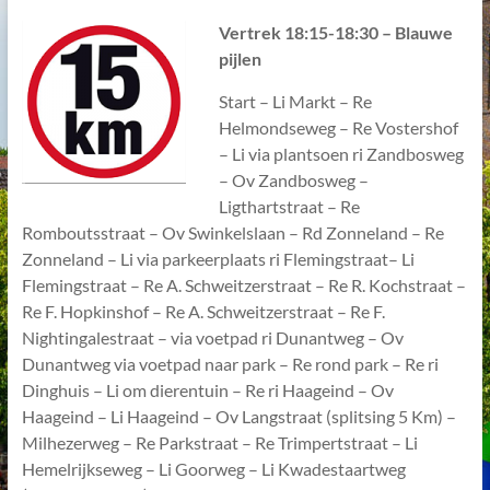
V
ertrek 18:15-18:30 – Blauwe
pijlen
Start – Li Markt – Re
Helmondseweg – Re Vostershof
– Li via plantsoen ri Zandbosweg
– Ov Zandbosweg –
Ligthartstraat – Re
Romboutsstraat – Ov Swinkelslaan – Rd Zonneland – Re
Zonneland – Li via parkeerplaats ri Flemingstraat– Li
Flemingstraat – Re A. Schweitzerstraat – Re R. Kochstraat –
Re F. Hopkinshof – Re A. Schweitzerstraat – Re F.
Nightingalestraat – via voetpad ri Dunantweg – Ov
Dunantweg via voetpad naar park – Re rond park – Re ri
Dinghuis – Li om dierentuin – Re ri Haageind – Ov
Haageind – Li Haageind – Ov Langstraat (splitsing 5 Km) –
Milhezerweg – Re Parkstraat – Re Trimpertstraat – Li
Hemelrijkseweg – Li Goorweg – Li Kwadestaartweg