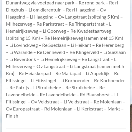
Dunantweg via voetpad naar park – Re rond park – Re ri
Dinghuis – Li om dierentuin – Re ri Haageind – Ov
Haageind – Li Haageind – Ov Langstraat (splitsing 5 Km) –
Milhezerweg – Re Parkstraat – Re Trimpertstraat – Li
Hemelrijkseweg – Li Goorweg – Re Kwadestaartweg
(splitsing 15 Km) – Re Hemelrijkseweg (samen met 15 Km)
– Li Lovinckweg – Re Suezlaan – Li Heikant – Re Herenberg
– Li Warande – Re Denneveld – Re Klingerveld – Li Suezlaan
– Li Beverdonk – Li Hemelrijkseweg – Re Langstraat – Li
Milhezerweg – Ov Langstraat – Li Langstraat (samen met 5
Km) – Re Heiakkerpad – Re Mariapad – Li Appeldijk – Re
Fitissingel – Li Fitissingel – Li Korhoender – Re Korhoender
– Re Patrijs – Li Struikheide – Re Struikheide – Re
Lavendelheide – Re Lavendelheide – Rd Blauwborst – Li
Fitissingel – Ov Veldstraat – Li Veldstraat – Re Molenlaan –
Ov Europastraat – Rd Molenlaan – Li Kerkstraat – Markt –
Finish