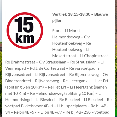
V
ertrek 18:15-18:30 – Blauwe
pijlen
Start – Li Markt –
Helmondseweg – Ov
Houtenhoekweg – Re
Houtenhoekweg – Li
Mozartstraat – Li Chopinstraat –
Re Brahmsstraat – Ov Strausslaan – Re Strausslaan – Li
Vennenpad – Rd J. de Cortestraat – Re via voetpad ri
Rijtvensedreef – Li Rijtvensedreef – Re Rijtvenseweg – Ov
Binderendreef – Rijtvenseweg – Re Heertgank – Li Het Erf
(splitsing 5 en 10 Km) – Re Het Erf – Li Heertgank (samen
met 10 Km) – Re Helmondseweg (splitsing 10 Km) – Li
Helmondsingel – Li Biesdeel – Re Biesdeel – Li Biesdeel – Re
voetpad Bikkels voor 4B–1 – Li bij speelplaats – Re bij 4B–
34 – Re bij 4B–57 – Li bij 4B–69 – Re bij 4B–238 – voetpad