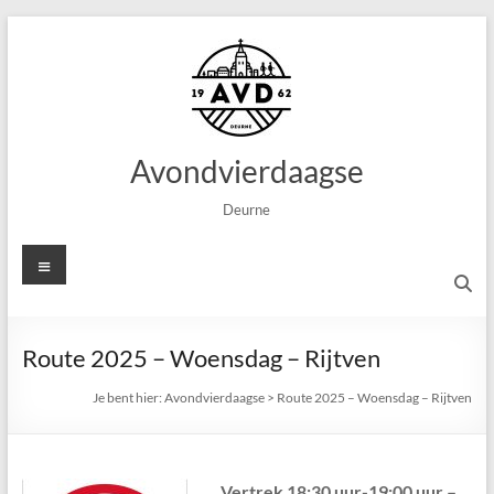
Ga
naar
de
inhoud
Avondvierdaagse
Deurne
Menu
Route 2025 – Woensdag – Rijtven
Je bent hier:
Avondvierdaagse
>
Route 2025 – Woensdag – Rijtven
Vertrek 18:30 uur-19:00 uur –