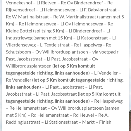
Vennekeshof – Li Rietven – Re Ov Binderendreef – Re
Rijtvensedreef – Li Helmondseweg – Li F. Babylonstraat –
Re W. Martinalistraat – Re W. Martinalistraat (samen met 5
Km) – Re Helmondseweg – Li Ov Helmondseweg – Re
Kleine Bottel (splitsing 5 Km) – Li Binderendreef – Li
Industrieweg (samen met 15 Km) – Li Katoenstraat – Li
Vlierdenseweg – Li Textielstraat – Re Haspelweg– Re
Schutsboom – Ov Willibrordusplantsoen – via voetpad ri
Past. Jacobsstraat – Li Past. Jacobsstraat – Ov
Willibrordusplantsoen
(let op 5 Km komt uit
tegengestelde richting, links aanhouden)
– Li Vendelier –
Re Vendelier
(let op 5 Km komt uit tegengestelde richting,
links aanhouden)
– Li Past. Jacobstraat – Li Past.
Jacobsstraat – Li Past. Jacobsstraat
(let op 5 Km komt uit
tegengestelde richting, links aanhouden)
– Re Haspelweg
– Re Hellemanstraat – Ov Willibrordusplantsoen (samen
met 5 Km) – Rd Hellemanstraat – Rd Heuvel – Re A.
Reddingiusstraat – Li Stationsstraat – Markt – Finish