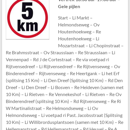
Gele pijlen
Start – Li Markt –
Helmondseweg – Ov
Houtenhoekweg – Re
Houtenhoekweg – Li
Mozartstraat – Li Chopinstraat –
Re Brahmsstraat – Ov Strausslaan – Re Strausslaan – Li
Vennenpad – Rd J de Cortestraat – Re via voetpad ri
Rijtvensedreef – Li Rijtvensedreef – Re Rijtvenseweg – Ov
Binderendreef – Rijtvenseweg – Re Heertgank – Li het Erf
(splitsing 15 Km) – Li Den Dreef (Splitsing 10 Km) – Rd Den
Dreef – Li Den Dreef – Li Bosven – Re Heideven (samen met
10 Km) – Li Rietven – Re Vennekeshof – Li Rietven – Re Ov
Binderendreef (splitsing 10 Km) – Rd Rijtvenseweg – Re Ri
W Martinalistraat – Re Helmondseweg – Li Ov
Helmondseweg – Li voetpad ri Past. Jacobsstraat (Splitsing
10 Km) – Li Willibrordusplantsoen (samen met 10 Km) – Re
Hellemanstraat – Rd Hellemanstraat – Rd Heuvel – Re A.