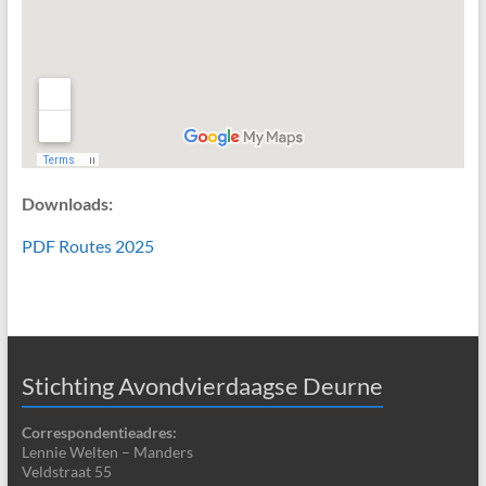
Downloads:
PDF Routes 2025
Stichting Avondvierdaagse Deurne
Correspondentieadres:
Lennie Welten – Manders
Veldstraat 55