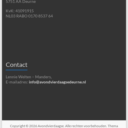
5751 AA Deurne
KvK: 41091915
NL03 RABO 0170 8537 64
Contact
Lennie Welten – Manders,
E-mailadres:
info@avondvierdaagsedeurne.nl
Copyright © 2026
Avondvierdaagse
. Alle rechten voorbehouden. Thema