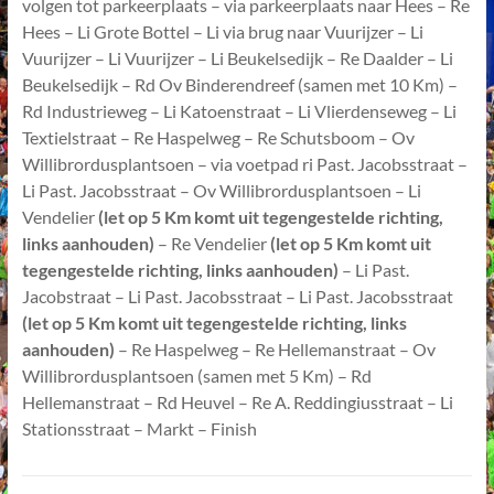
volgen tot parkeerplaats – via parkeerplaats naar Hees – Re
Hees – Li Grote Bottel – Li via brug naar Vuurijzer – Li
Vuurijzer – Li Vuurijzer – Li Beukelsedijk – Re Daalder – Li
Beukelsedijk – Rd Ov Binderendreef (samen met 10 Km) –
Rd Industrieweg – Li Katoenstraat – Li Vlierdenseweg – Li
Textielstraat – Re Haspelweg – Re Schutsboom – Ov
Willibrordusplantsoen – via voetpad ri Past. Jacobsstraat –
Li Past. Jacobsstraat – Ov Willibrordusplantsoen – Li
Vendelier
(let op 5 Km komt uit tegengestelde richting,
links aanhouden)
– Re Vendelier
(let op 5 Km komt uit
tegengestelde richting, links aanhouden)
– Li Past.
Jacobstraat – Li Past. Jacobsstraat – Li Past. Jacobsstraat
(let op 5 Km komt uit tegengestelde richting, links
aanhouden)
– Re Haspelweg – Re Hellemanstraat – Ov
Willibrordusplantsoen (samen met 5 Km) – Rd
Hellemanstraat – Rd Heuvel – Re A. Reddingiusstraat – Li
Stationsstraat – Markt – Finish