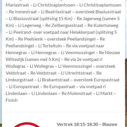
Mariastraat – Li Christinaplantsoen – Li Christinaplantsoen
– Re Irenestraat – Li Beatrixstraat – oversteek Blasiusstraat
– Li Blasiusstraat (splitsing 15 Km) – Re Jagerweg (samen 5
Km) – Li Legerweg – Re Zeilbergsestraat – Re Kulertseweg
– Li Peelrand- over voetpad naar Heiakkerpad (splitsing 5
Km) – Re Peelslenk – oversteek Peellandsingel – Re
Peellandsingel – Li Torteltuin – Re via voetpad naar
Hennegras – Li Hennegras – Li Veenmossingel – Re Nieuwe
Wittedijk (samen met 5 Km) – Re via 2e voetpad ri
Wollegras – Li Wollegras – Li Veenmossingel – oversteek
Veldstraat – Re Veldstraat – Li Utrechtstraat – Re
Limburgstraat – Li Brabantstraat – oversteek Europastraat
– Li Europastraat – Re Europastraat – via voetpad ri
Lindenlaan – Li Lindenlaan – Re Molenstraat – Li Markt –
Finish
V
ertrek 18:15-18:30 – Blauwe