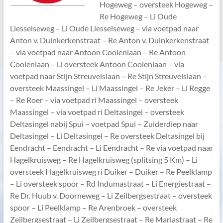
Hogeweg – oversteek Hogeweg –
Re Hogeweg – Li Oude
Liesselseweg – Li Oude Liesselseweg – via voetpad naar
Anton v. Duinkerkenstraat – Re Anton v. Duinkerkenstraat
– via voetpad naar Antoon Coolenlaan – Re Antoon
Coolenlaan – Li oversteek Antoon Coolenlaan – via
voetpad naar Stijn Streuvelslaan – Re Stijn Streuvelslaan –
oversteek Maassingel – Li Maassingel – Re Jeker – Li Regge
– Re Roer – via voetpad ri Maassingel – oversteek
Maassingel – via voetpad ri Deltasingel – oversteek
Deltasingel nabij Spui – voetpad Spui – Zuiderdiep naar
Deltasingel – Li Deltasingel – Re oversteek Deltasingel bij
Eendracht – Eendracht – Li Eendracht – Re via voetpad naar
Hagelkruisweg – Re Hagelkruisweg (splitsing 5 Km) – Li
oversteek Hagelkruisweg ri Duiker – Duiker – Re Peelklamp
– Li oversteek spoor – Rd Indumastraat – Li Energiestraat –
Re Dr. Huub v. Doorneweg – Li Zeilbergsestraat – oversteek
spoor – Li Peelklamp – Re Arenbroek – oversteek
Zeilbergsestraat – Li Zeilbergsestraat – Re Mariastraat – Re