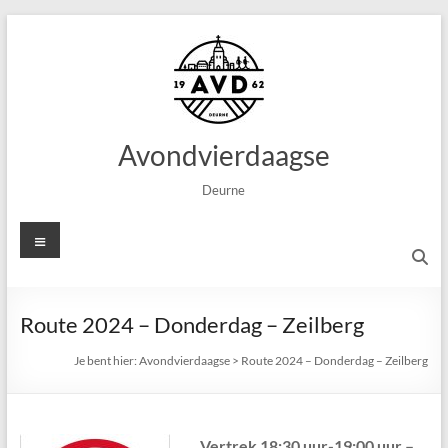
Ga
naar
de
inhoud
Avondvierdaagse
Deurne
Menu
Route 2024 – Donderdag – Zeilberg
Je bent hier:
Avondvierdaagse
>
Route 2024 – Donderdag – Zeilberg
Vertrek 18:30 uur-19:00 uur –