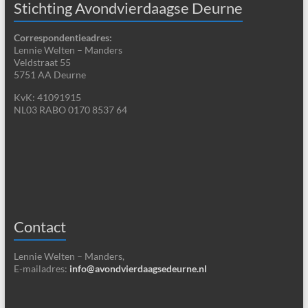
Stichting Avondvierdaagse Deurne
Correspondentieadres:
Lennie Welten – Manders
Veldstraat 55
5751 AA Deurne
KvK: 41091915
NL03 RABO 0170 8537 64
Contact
Lennie Welten – Manders,
E-mailadres:
info@avondvierdaagsedeurne.nl