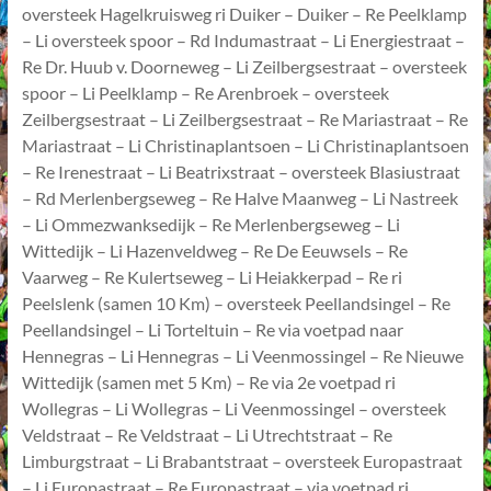
oversteek Hagelkruisweg ri Duiker – Duiker – Re Peelklamp
– Li oversteek spoor – Rd Indumastraat – Li Energiestraat –
Re Dr. Huub v. Doorneweg – Li Zeilbergsestraat – oversteek
spoor – Li Peelklamp – Re Arenbroek – oversteek
Zeilbergsestraat – Li Zeilbergsestraat – Re Mariastraat – Re
Mariastraat – Li Christinaplantsoen – Li Christinaplantsoen
– Re Irenestraat – Li Beatrixstraat – oversteek Blasiustraat
– Rd Merlenbergseweg – Re Halve Maanweg – Li Nastreek
– Li Ommezwanksedijk – Re Merlenbergseweg – Li
Wittedijk – Li Hazenveldweg – Re De Eeuwsels – Re
Vaarweg – Re Kulertseweg – Li Heiakkerpad – Re ri
Peelslenk (samen 10 Km) – oversteek Peellandsingel – Re
Peellandsingel – Li Torteltuin – Re via voetpad naar
Hennegras – Li Hennegras – Li Veenmossingel – Re Nieuwe
Wittedijk (samen met 5 Km) – Re via 2e voetpad ri
Wollegras – Li Wollegras – Li Veenmossingel – oversteek
Veldstraat – Re Veldstraat – Li Utrechtstraat – Re
Limburgstraat – Li Brabantstraat – oversteek Europastraat
– Li Europastraat – Re Europastraat – via voetpad ri