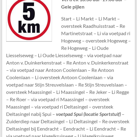
Gele pijlen
Start – Li Markt – Li Markt –
oversteek Raadhuisstraat – Re
Martinetstraat – Li via voetpad ri
Hogeweg – oversteek Hogeweg –
Re Hogeweg – Li Oude
Liesselseweg – Li Oude Liesselseweg – via voetpad naar
Anton v. Duinkerkenstraat – Re Anton v. Duinkerkenstraat
– via voetpad naar Antoon Coolenlaan – Re Antoon
Coolenlaan – Li oversteek Antoon Coolenlaan – via
voetpad naar Stijn Streuvelslaan – Re Stijn Streuvelslaan –
oversteek Maassingel – Li Maassingel – Re Jeker – Li Regge
– Re Roer – via voetpad ri Maassingel – oversteek
Maassingel – via voetpad ri Deltasingel – oversteek
Deltasingel nabij Spui –
voetpad Spui
(locatie Sportstuif)
–
Zuiderdiep naar Deltasingel – Li Deltasingel – Re oversteek
Deltasingel bij Eendracht – Eendracht – Li Eendracht – Re
via voetpad naar Hagelkruisweg – Li Hagelkruisweg