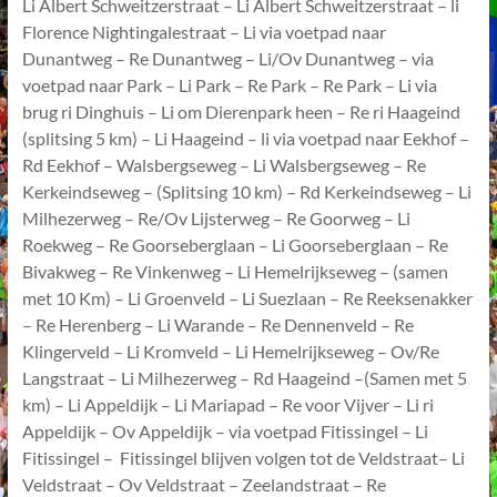
Li Albert Schweitzerstraat – Li Albert Schweitzerstraat – li
Florence Nightingalestraat – Li via voetpad naar
Dunantweg – Re Dunantweg – Li/Ov Dunantweg – via
voetpad naar Park – Li Park – Re Park – Re Park – Li via
brug ri Dinghuis – Li om Dierenpark heen – Re ri Haageind
(splitsing 5 km) – Li Haageind – li via voetpad naar Eekhof –
Rd Eekhof – Walsbergseweg – Li Walsbergseweg – Re
Kerkeindseweg – (Splitsing 10 km) – Rd Kerkeindseweg – Li
Milhezerweg – Re/Ov Lijsterweg – Re Goorweg – Li
Roekweg – Re Goorseberglaan – Li Goorseberglaan – Re
Bivakweg – Re Vinkenweg – Li Hemelrijkseweg – (samen
met 10 Km) – Li Groenveld – Li Suezlaan – Re Reeksenakker
– Re Herenberg – Li Warande – Re Dennenveld – Re
Klingerveld – Li Kromveld – Li Hemelrijkseweg – Ov/Re
Langstraat – Li Milhezerweg – Rd Haageind –(Samen met 5
km) – Li Appeldijk – Li Mariapad – Re voor Vijver – Li ri
Appeldijk – Ov Appeldijk – via voetpad Fitissingel – Li
Fitissingel – Fitissingel blijven volgen tot de Veldstraat– Li
Veldstraat – Ov Veldstraat – Zeelandstraat – Re