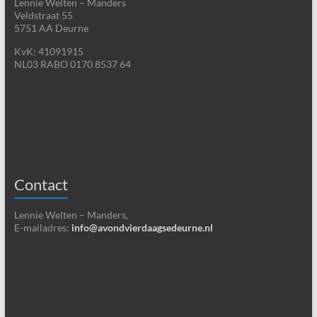
Lennie Welten – Manders
Veldstraat 55
5751 AA Deurne
KvK: 41091915
NL03 RABO 0170 8537 64
Contact
Lennie Welten – Manders,
E-mailadres:
info@avondvierdaagsedeurne.nl