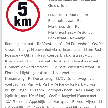
Gele pijlen
Li Markt – Li Markt – Rd
Raadhuisstraat – Rd
Martinetplein – Re
Martinetstraat – Re Burg v
Beekstraat – Rd Aaltje
Reddingiusstraat – Rd Vorstershof – Rd Fratershof – Ov/Re
Visser – li langs Nieuwenhof via parkeerplaats – Li om Past
Roespark – Uitgang Past Roespark ri kruisstraat – Ov
Kruisstraat – Flemingstraat – Re Albert Schweitzerstraat –
Li Albert Schweitzerstraat – Li Albert Schweitzerstraat – li
Florence Nightingalestraat – Li via voetpad naar
Dunantweg – Re Dunantweg – Li/Ov Dunantweg – via
voetpad naar Park – Li Park – Re Park – Re Park – Li via
brug ri Dinghuis – Li om Dierenpark heen – Re ri Haageind
(Splitsing met 10/15 km) – Ov/Re Haageind (Samen met
10/15 km) – Li Appeldijk – Li Mariapad – Re voor Vijver – Li
ri Appeldijk – Ov Appeldijk – via voetpad Fitissingel – Li