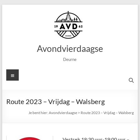
Ga
naar
de
inhoud
Avondvierdaagse
Deurne
Menu
Route 2023 – Vrijdag – Walsberg
Je bent hier:
Avondvierdaagse
>
Route 2023 – Vrijdag – Walsberg
Vertrek 18:30 uur-19:00 uur –