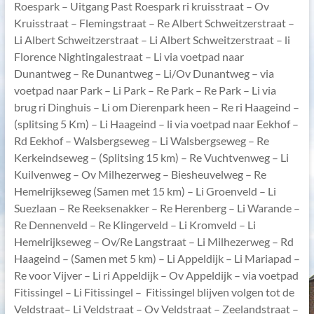
Roespark – Uitgang Past Roespark ri kruisstraat – Ov
Kruisstraat – Flemingstraat – Re Albert Schweitzerstraat –
Li Albert Schweitzerstraat – Li Albert Schweitzerstraat – li
Florence Nightingalestraat – Li via voetpad naar
Dunantweg – Re Dunantweg – Li/Ov Dunantweg – via
voetpad naar Park – Li Park – Re Park – Re Park – Li via
brug ri Dinghuis – Li om Dierenpark heen – Re ri Haageind –
(splitsing 5 Km) – Li Haageind – li via voetpad naar Eekhof –
Rd Eekhof – Walsbergseweg – Li Walsbergseweg – Re
Kerkeindseweg – (Splitsing 15 km) – Re Vuchtvenweg – Li
Kuilvenweg – Ov Milhezerweg – Biesheuvelweg – Re
Hemelrijkseweg (Samen met 15 km) – Li Groenveld – Li
Suezlaan – Re Reeksenakker – Re Herenberg – Li Warande –
Re Dennenveld – Re Klingerveld – Li Kromveld – Li
Hemelrijkseweg – Ov/Re Langstraat – Li Milhezerweg – Rd
Haageind – (Samen met 5 km) – Li Appeldijk – Li Mariapad –
Re voor Vijver – Li ri Appeldijk – Ov Appeldijk – via voetpad
Fitissingel – Li Fitissingel – Fitissingel blijven volgen tot de
Veldstraat– Li Veldstraat – Ov Veldstraat – Zeelandstraat –