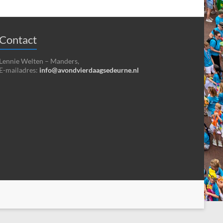
Contact
Lennie Welten – Manders,
E-mailadres:
info@avondvierdaagsedeurne.nl