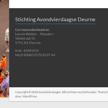
Stichting Avondvierdaagse Deurne
Correspondentieadres:
Lennie Welten – Manders
Veldstraat 55
5751 AA Deurne
KvK: 41091915
NL03 RABO 0170 8537 64
Copyright © 2026
Avondvierdaagse
. Alle rechten voorbehouden. Thema
door:
WordPress
.